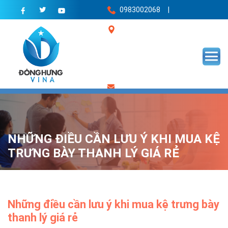
0983002068 |
Văn phòng giao dịch 989
đường Phúc Diễn, quận Nam Từ
Liêm, Hà Nội |
donghungvina1974@gmail.com
NHỮNG ĐIỀU CẦN LƯU Ý KHI MUA KỆ
TRƯNG BÀY THANH LÝ GIÁ RẺ
Những điều cần lưu ý khi mua kệ trưng bày
thanh lý giá rẻ